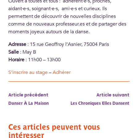
Ouvert à toutes et tous : adhérent·e·s, proches,
aidant·e·s, soignant·e·s, ami·e·s et curieux. Ils
permettent de découvrir de nouvelles disciplines
comme de nouveaux professeur.es et de partager des
moments joyeux autours de la danse.
Adresse
:
15 rue Geoffroy l’Asnier, 75004 Paris
Salle
:
May B
Horaire
:
11h00 – 13h00
S’inscrire au stage
–
Adhérer
Article précédent
Article suivant
Danser À La Maison
Les Chroniques Elles Dansent
Ces articles peuvent vous
intéresser