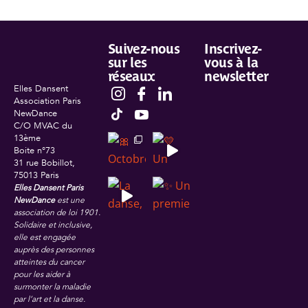
Suivez-nous
Inscrivez-
sur les
vous à la
réseaux
newsletter
Elles Dansent
Association Paris
NewDance
C/O MVAC du
13ème
Boite n°73
31 rue Bobillot,
75013 Paris
Elles Dansent Paris
NewDance
est une
association de loi 1901.
Solidaire et inclusive,
elle est engagée
auprès des personnes
atteintes du cancer
pour les aider à
surmonter la maladie
par l’art et la danse.